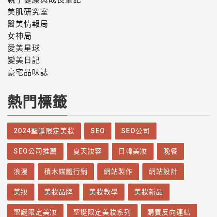
美肌研究室
醫美情報局
女神局
愛美星球
變美日記
豪宅品味誌
熱門標籤
2024聖誕限定美妝
SEO
SEO公司
SEO公司推薦
夏天妝容
日韓美妝
晚餐
浪漫
積木媒體行銷
網站製作
網站設計
美妝
美妝品牌
美妝教學
美妝新品
聖誕限定美妝
聖誕限定美妝系列
購買反向連結