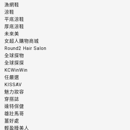
漁網鞋
涼鞋
平底涼鞋
厚底涼鞋
未來美
女超人購物商城
Round2 Hair Salon
全球探物
全球探探
KCWinWin
任嚴選
KISSAV
魅力妝容
穿搭誌
達特保健
雄壯馬哥
薑好處
輕盈睡美人