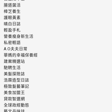
腸道菌活
樟芝養生
護眼黃素
晴白日誌
輕盈手札
營養瘦身新生活
私密輕語
A.O夫夫日常
華媽的幸福保養經
建案精選站
馳騁生活
美髮探險誌
浩霖造型日誌
極致髮藝筆記
美食加盟王
貸款智選網
全球政經動態
藝文品味誌