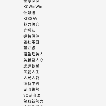
全球探探
KCWinWin
任嚴選
KISSAV
魅力妝容
穿搭誌
達特保健
雄壯馬哥
薑好處
輕盈睡美人
美麗巨人心
肥胖救星
美麗人生
人見人愛
達特中醫
潮流趨勢
3C潮流匯
駕馭新勢力