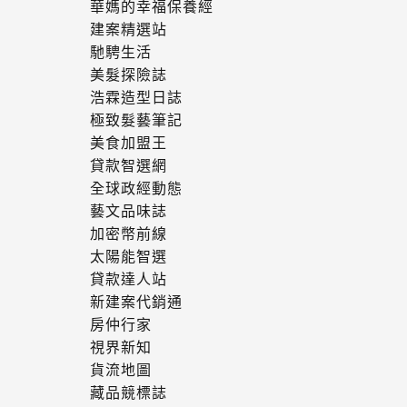
華媽的幸福保養經
建案精選站
馳騁生活
美髮探險誌
浩霖造型日誌
極致髮藝筆記
美食加盟王
貸款智選網
全球政經動態
藝文品味誌
加密幣前線
太陽能智選
貸款達人站
新建案代銷通
房仲行家
視界新知
貨流地圖
藏品競標誌