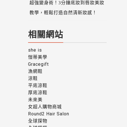
超強變身術！3分鐘底妝到唇妝美妝
教學，輕鬆打造自然清新妝感！
相關網站
she is
愷蒂美學
Gracegift
漁網鞋
涼鞋
平底涼鞋
厚底涼鞋
未來美
女超人購物商城
Round2 Hair Salon
全球探物